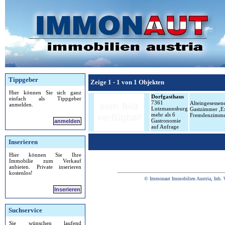
Tippgeber
Zeige 1 - 1 von 1 Objekten
Hier können Sie sich ganz
Dorfgasthaus
einfach als Tippgeber
7361
Alteingesessen
anmelden.
Lutzmannsburg
Gastzimmer ,Ext
mehr als 6
Fremdenzimmer
Gastronomie
anmelden
auf Anfrage
Inserieren
Hier können Sie Ihre
Immobilie zum Verkauf
anbieten. Private inserieren
kostenlos!
© Immonaut Immobilien Austria, Inh. 
Inserieren
Suchservice
Sie wünschen laufend