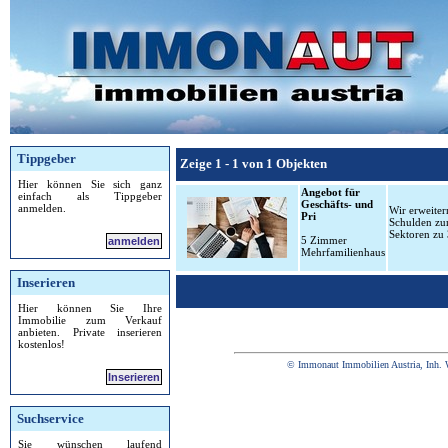
Tippgeber
Zeige 1 - 1 von 1 Objekten
Hier können Sie sich ganz
Angebot für
einfach als Tippgeber
Geschäfts- und
anmelden.
Wir erweiter
Pri
Schulden zur
Sektoren zu 
5 Zimmer
anmelden
Mehrfamilienhaus
Inserieren
Hier können Sie Ihre
Immobilie zum Verkauf
anbieten. Private inserieren
kostenlos!
© Immonaut Immobilien Austria, Inh. 
Inserieren
Suchservice
Sie wünschen laufend