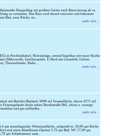
lfplatznähe Haugschlag mit großem Garten nach Renovierung ab ca.
fristig zu vermieten. Das Haus wird derzeit renoviert und bekommt
eues Bad, neue Küche, ne...
mehr info ...
G) in Perchtoldsdorf, Hofruhelage, zentral begehbar mit neuer Küche
äten (Mikrowelle, Geschirrspüler, E-Herd mit Ceranfeld, Gefrier-
), Thermofenster, Parke...
mehr info ...
tück mit Betriebs-Bauland. 6098 m2 Gesamtfläche, davon 4271 m2
s Firmengelände direkt neben Bundestraße B41, ebene u. sonnige
einsehbar und gut auffindba...
mehr info ...
4 qm innenliegender Wohnnutzfläche, aufgeteilt in: 20,00 qm Küche
ffen) und einen Abstellraum (Speiss) 5,70 qm Bad, WC 17,00 qm
70 qm Schlafzimmer zusä...