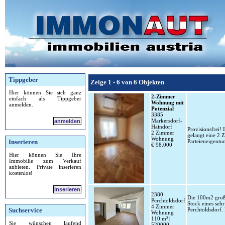
Tippgeber
Zeige 1 - 6 von 6 Objekten
Hier können Sie sich ganz
2-Zimmer
einfach als Tippgeber
Wohnung mit
anmelden.
Potenzial
3385
Markersdorf-
anmelden
Haindorf
Provisionsfrei!
2 Zimmer
gelangt eine 2 
Wohnung
Inserieren
Parteieneigentu
€ 98.000
Hier können Sie Ihre
Immobilie zum Verkauf
anbieten. Private inserieren
kostenlos!
Inserieren
2380
Die 100m2 große
Perchtoldsdorf
Stock eines seh
4 Zimmer
Suchservice
Perchtoldsdorf.
Wohnung
110 m² |
Sie wünschen laufend
520000