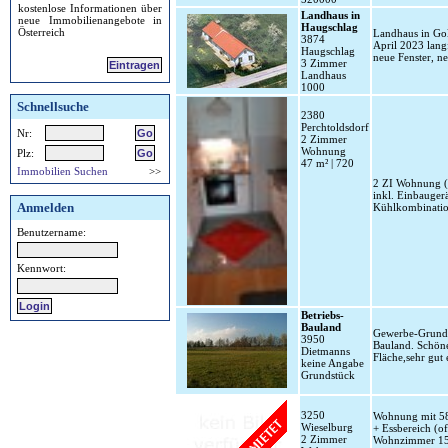
kostenlose Informationen über
Landhaus in
neue Immobilienangebote in
Haugschlag
Österreich
Landhaus in Go
3874
April 2023 lang
Haugschlag
neue Fenster, n
3 Zimmer
Eintragen
Landhaus
1000
Schnellsuche
2380
Perchtoldsdorf
Nr:
2 Zimmer
Wohnung
Plz:
47 m² | 720
Immobilien Suchen
>>
2 ZI Wohnung (E
inkl. Einbauger
Anmelden
Kühlkombination
Benutzername:
Kennwort:
Betriebs-
Bauland
Gewerbe-Grunds
3950
Bauland. Schöne
Dietmanns
Fläche,sehr gut 
keine Angabe
Grundstück
3250
Wohnung mit 58,
Wieselburg
+ Essbereich (o
2 Zimmer
Wohnzimmer 15,